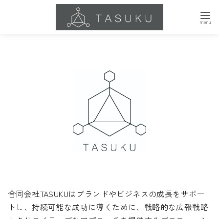
コ
ン
テ
ン
ツ
へ
移
動
合同会社TASUKUはブランドやビジネスの成長をサポー
トし、持続可能な成功に導くために、戦略的な広報戦略